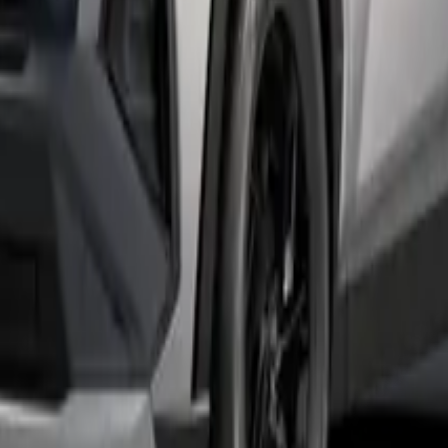
yřízení mé poptávky.
Odeslat poptávku