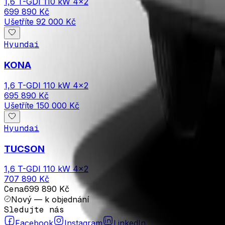
1,6 T-GDI 110 kW 4×2
699 890 Kč
Ušetříte
92 000 Kč
Hyundai
KONA
1,6 T-GDI 110 kW 4×2
695 890 Kč
Ušetříte
150 000 Kč
Hyundai
TUCSON
1,6 T-GDI 110 kW 4×2
707 890 Kč
Cena
699 890 Kč
Nový — k objednání
Sledujte nás
Facebook
Instagram
LinkedIn