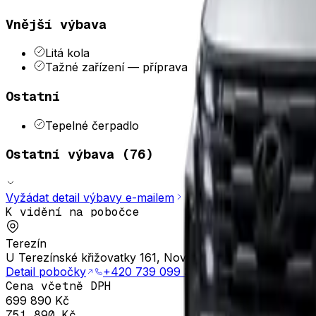
Vnější výbava
Litá kola
Tažné zařízení
—
příprava
Ostatní
Tepelné čerpadlo
Ostatní výbava (
76
)
Vyžádat detail výbavy e-mailem
K vidění na pobočce
Terezín
U Terezínské křižovatky 161, Nové Kopisty, 412 01
Detail pobočky
+420 739 099 301
Cena včetně DPH
699 890 Kč
751 890 Kč