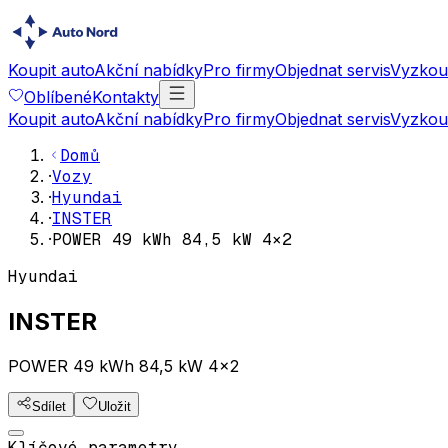
Koupit auto
Akční nabídky
Pro firmy
Objednat servis
Vyzkouš
Oblíbené
Kontakty
Koupit auto
Akční nabídky
Pro firmy
Objednat servis
Vyzkouš
Domů
·
Vozy
·
Hyundai
·
INSTER
·
POWER 49 kWh 84,5 kW 4×2
Hyundai
INSTER
POWER 49 kWh 84,5 kW 4×2
Sdílet
Uložit
Klíčové parametry