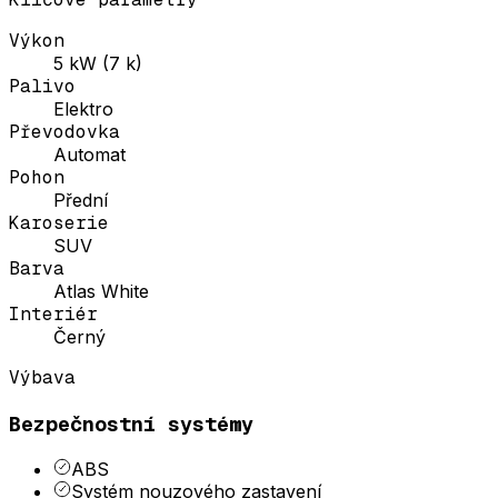
Výkon
5 kW (7 k)
Palivo
Elektro
Převodovka
Automat
Pohon
Přední
Karoserie
SUV
Barva
Atlas White
Interiér
Černý
Výbava
Bezpečnostní systémy
ABS
Systém nouzového zastavení