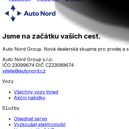
Jsme na začátku vašich cest.
Auto Nord Group. Nová dealerská skupina pro prodej a se
Auto Nord Group s.r.o.
IČO
23099674
·
DIČ
CZ23099674
vitejte@autonord.cz
Vozy
Všechny vozy ihned
Akční nabídky
Služby
Objednat servis
Vyzkoušet elektromobil