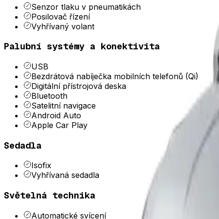
Senzor tlaku v pneumatikách
Posilovač řízení
Vyhřívaný volant
Palubní systémy a konektivita
USB
Bezdrátová nabíječka mobilních telefonů (Qi)
Digitální přístrojová deska
Bluetooth
Satelitní navigace
Android Auto
Apple Car Play
Sedadla
Isofix
Vyhřívaná sedadla
Světelná technika
Automatické svícení