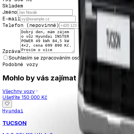
Skladem
Jméno
E-mail
Telefon
(nepovinné)
Zpráva
Souhlasím se zpracováním osobních údajů za účelem v
Podobné vozy
Mohlo by vás zajímat
Všechny vozy
Ušetříte
150 000 Kč
Hyundai
TUCSON