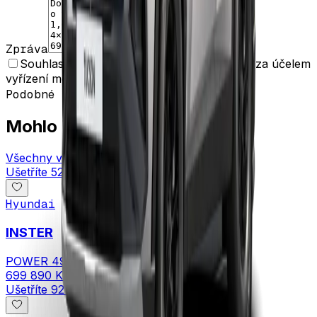
Zpráva
Souhlasím se zpracováním osobních údajů za účelem
vyřízení mé poptávky.
Odeslat poptávku
Podobné vozy
Mohlo by vás zajímat
Všechny vozy
Ušetříte
52 000 Kč
Hyundai
INSTER
POWER 49 kWh 84,5 kW 4×2
699 890 Kč
Ušetříte
92 000 Kč