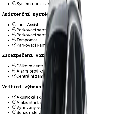
Systém nouzového zastavení
Asistenční systémy
Lane Assist
Parkovací senzory přední
Parkovací senzory zadní
Tempomat
Parkovací kamera
Zabezpečení vozidla
Dálkové centrální zamykání
Alarm proti krádeži
Centrální zamykání
Vnitřní výbava a komfort
Akustická skla
Ambientní LED osvětlení interiéru
Vyhřívaný volant
Senzor stěračů