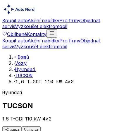
Koupit auto
Akční nabídky
Pro firmy
Objednat
servis
Vyzkoušet elektromobil
Oblíbené
Kontakty
Koupit auto
Akční nabídky
Pro firmy
Objednat
servis
Vyzkoušet elektromobil
Domů
·
Vozy
·
Hyundai
·
TUCSON
·
1,6 T-GDI 110 kW 4×2
Hyundai
TUCSON
1,6 T-GDI 110 kW 4×2
Sdílet
Uložit