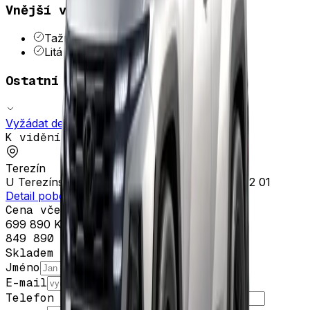
Vnější výbava
Tažné zařízení
—
příprava
Litá kola
Ostatní výbava (
83
)
Vyžádat detail výbavy e-mailem
K vidění na pobočce
Terezín
U Terezínské křižovatky 161, Nové Kopisty, 412 01
Detail pobočky
+420 739 099 301
Cena včetně DPH
699 890 Kč
849 890 Kč
Skladem
Jméno
E-mail
Telefon
(nepovinné)