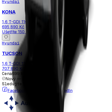
Hyundai
KONA
1,6 T-GDI 110 kW 4×2
695 890 Kč
Ušetříte
150 000 Kč
Hyundai
TUCSON
1,6 T-GDI 110 kW 4×2
707 890 Kč
Cena
699 890 Kč
Nový — k objednání
Sledujte nás
Facebook
Instagram
LinkedIn