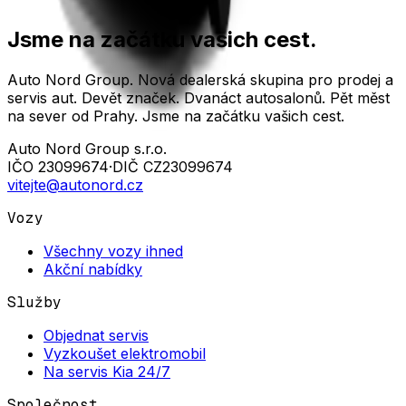
Jsme na začátku vašich cest.
Auto Nord Group. Nová dealerská skupina pro prodej a
servis aut. Devět značek. Dvanáct autosalonů. Pět měst
na sever od Prahy. Jsme na začátku vašich cest.
Auto Nord Group s.r.o.
IČO
23099674
·
DIČ
CZ23099674
vitejte@autonord.cz
Vozy
Všechny vozy ihned
Akční nabídky
Služby
Objednat servis
Vyzkoušet elektromobil
Na servis Kia 24/7
Společnost