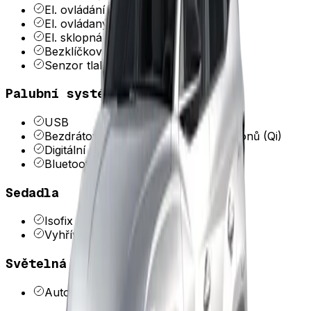
El. ovládání oken
El. ovládaný kufr
El. sklopná zrcátka
Bezklíčkové ovládání
Senzor tlaku v pneumatikách
Palubní systémy a konektivita
USB
Bezdrátová nabíječka mobilních telefonů (Qi)
Digitální přístrojová deska
Bluetooth
Sedadla
Isofix
Vyhřívaná sedadla
Světelná technika
Automatické svícení